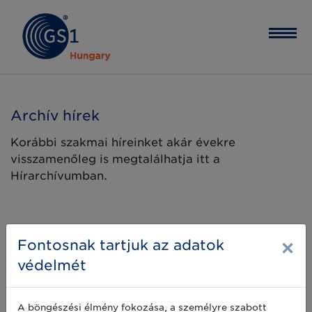
Archív hírek
Korábbi szakmai híreinket akár évekre
visszamenőleg is megtalálhatja itt a
Hírarchívumban.
×
Fontosnak tartjuk az adatok
védelmét
A böngészési élmény fokozása, a személyre szabott