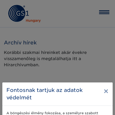
Archív hírek
Korábbi szakmai híreinket akár évekre
visszamenőleg is megtalálhatja itt a
Hírarchívumban.
×
Fontosnak tartjuk az adatok
védelmét
A böngészési élmény fokozása, a személyre szabott