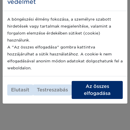
védelmét
2019-12-10
A böngészési élmény fokozása, a személyre szabott
hirdetések vagy tartalmak megjelenítése, valamint a
Egy kis vonalkód-történelem: interjú
forgalom elemzése érdekében sütiket (cookie)
Viszkei György elnökkel
használunk.
A GS1 Magyarország elnöke, Viszkei György a
A "Az összes elfogadása" gombra kattintva
TrendFM rádió "Nap vendége" műsorában járt
és mesélt a vonalkód, illetve a GS1
hozzájárulhat a sütik használatához. A cookie-k nem
szabványrendszer születéséről, az idén 35.
elfogadásával anonim módon adatokat dolgozhatunk fel a
évfordulóját ünneplő magyar szervezet
2019-04-03
weboldalon.
történetéről, a hazai kezdetekről. Hallgassa
meg az interjút most!
Az összes
Elutasít
Testreszabás
elfogadása