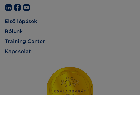
Első lépések
Rólunk
Training Center
Kapcsolat