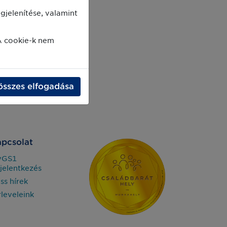
jelenítése, valamint
A cookie-k nem
összes elfogadása
pcsolat
yGS1
jelentkezés
iss hírek
rleveleink