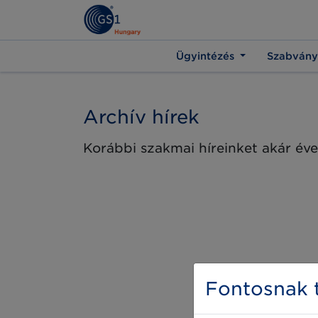
Ügyintézés
Szabvány
Archív hírek
Korábbi szakmai híreinket akár éve
Fontosnak t