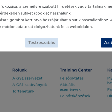
fokozása, a személyre szabott hirdetések vagy tartalmak meg
érdekében sütiket (cookie) használunk.
ása" gombra kattintva hozzájárulhat a sütik használatához. 
m módon adatokat dolgozhatunk fel a weboldalon.
Testreszabás
Az 
Rólunk
Training Center
Ka
A GS1 szervezet
Felsőoktatás
M
be
A GS1 szabványok
Aktuális
események
Fr
Történetünk
Felnőttképzések
Hí