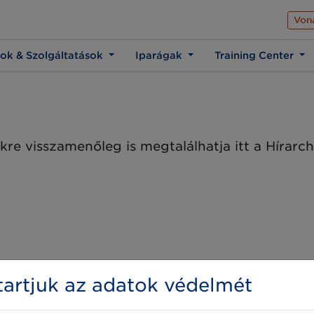
Az üzleti élet közös 
Von
ok & Szolgáltatások
Iparágak
Training Center
kre visszamenőleg is megtalálhatja itt a Hírar
artjuk az adatok védelmét