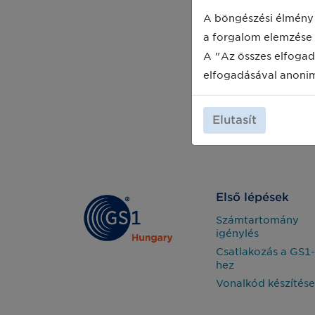
A böngészési élmény 
a forgalom elemzése 
A "Az összes elfogad
elfogadásával anoni
Elutasít
Első lépések
Számtartomány
igénylés
Csatlakozás a GS1-
hez
Vonalkód készítése