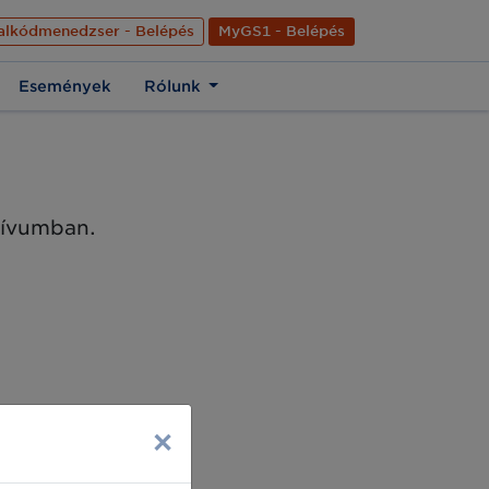
nyelve
Hírek
Kapcsolat
Rólunk
EN
alkódmenedzser - Belépés
MyGS1 - Belépés
Események
Rólunk
chívumban.
×