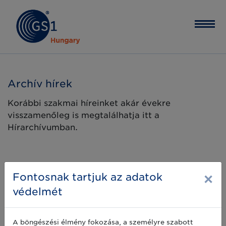
Archív hírek
Korábbi szakmai híreinket akár évekre
visszamenőleg is megtalálhatja itt a
Hírarchívumban.
×
Fontosnak tartjuk az adatok
védelmét
A böngészési élmény fokozása, a személyre szabott