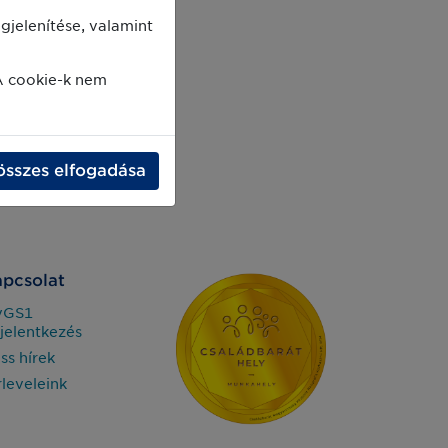
jelenítése, valamint
A cookie-k nem
összes elfogadása
pcsolat
yGS1
jelentkezés
iss hírek
rleveleink