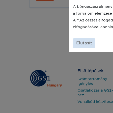
pozícióba.
A böngészési élmény 
a forgalom elemzése 
A "Az összes elfogad
elfogadásával anoni
Elutasít
Első lépések
Számtartomány
igénylés
Csatlakozás a GS1-
hez
Vonalkód készítése