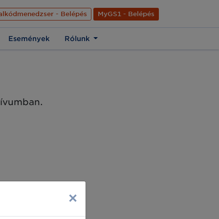
nyelve
Hírek
Kapcsolat
Rólunk
EN
alkódmenedzser - Belépés
MyGS1 - Belépés
Események
Rólunk
chívumban.
×