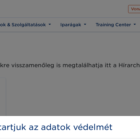
Az üzleti élet közös 
Von
ok & Szolgáltatások
Iparágak
Training Center
kre visszamenőleg is megtalálhatja itt a Hírar
artjuk az adatok védelmét