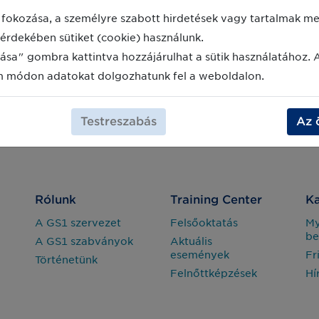
fokozása, a személyre szabott hirdetések vagy tartalmak meg
érdekében sütiket (cookie) használunk.
ása" gombra kattintva hozzájárulhat a sütik használatához. 
m módon adatokat dolgozhatunk fel a weboldalon.
Testreszabás
Az 
Rólunk
Training Center
Ka
A GS1 szervezet
Felsőoktatás
M
be
A GS1 szabványok
Aktuális
események
Fr
Történetünk
Felnőttképzések
Hí