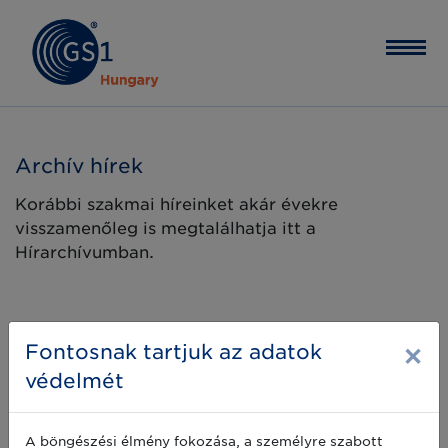
Archív hírek
Korábbi szakmai híreinket akár évekre
visszamenőleg is megtalálhatja itt a
Hírarchívumban.
×
Fontosnak tartjuk az adatok
védelmét
A böngészési élmény fokozása, a személyre szabott