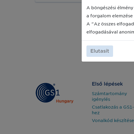
Élelmiszer (KMÉ) védjegyeket
bemutató kampány célja, hogy a
A böngészési élmény 
lakosság és az élelmiszeripar szereplői
a forgalom elemzése 
közül is minél többen
megismerhessék az új
A "Az összes elfogad
védjegyrendszert és annak előnyeit. A
elfogadásával anoni
KMÉ-védjegyekkel fémjelzett,
megbízható minőségű termékek
mögött ellenőrzött alapanyagok és
Elutasít
gyártási folyamatok állnak, tudhattuk
meg az AMC közleményéből.
Első lépések
Számtartomány
igénylés
Csatlakozás a GS1-
hez
Vonalkód készítése