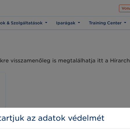
Az üzleti élet közös 
Von
ok & Szolgáltatások
Iparágak
Training Center
kre visszamenőleg is megtalálhatja itt a Hírar
artjuk az adatok védelmét