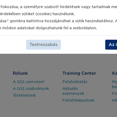
fokozása, a személyre szabott hirdetések vagy tartalmak meg
érdekében sütiket (cookie) használunk.
ása" gombra kattintva hozzájárulhat a sütik használatához. 
m módon adatokat dolgozhatunk fel a weboldalon.
Testreszabás
Az 
Rólunk
Training Center
Ka
A GS1 szervezet
Felsőoktatás
M
be
A GS1 szabványok
Aktuális
események
Fr
Történetünk
Felnőttképzések
Hí