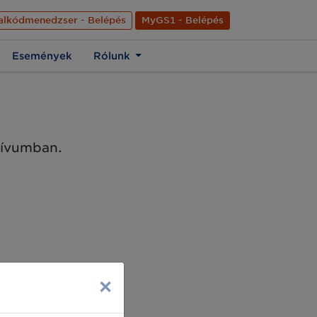
nyelve
Hírek
Kapcsolat
Rólunk
EN
alkódmenedzser - Belépés
MyGS1 - Belépés
Események
Rólunk
chívumban.
×