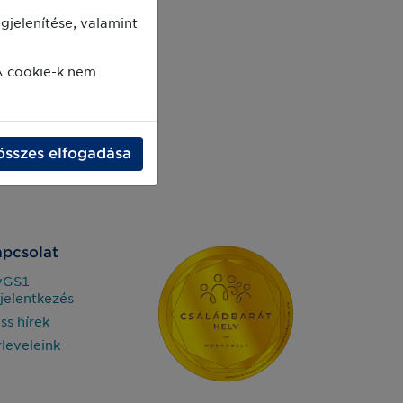
jelenítése, valamint
A cookie-k nem
összes elfogadása
pcsolat
yGS1
jelentkezés
iss hírek
rleveleink