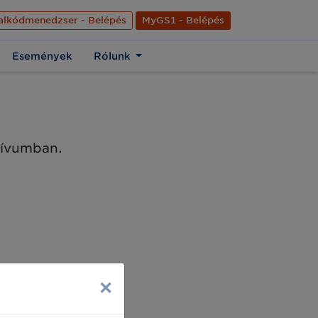
nyelve
Hírek
Kapcsolat
Rólunk
EN
alkódmenedzser - Belépés
MyGS1 - Belépés
Események
Rólunk
chívumban.
×