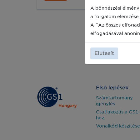
Önt a Magyar Lean & Green
Programindító online workshopjára,
A böngészési élmény 
2020. június 9-én 9:00 órától.
a forgalom elemzése 
A "Az összes elfogad
elfogadásával anoni
Elutasít
Első lépések
Számtartomány
igénylés
Csatlakozás a GS1-
hez
Vonalkód készítése