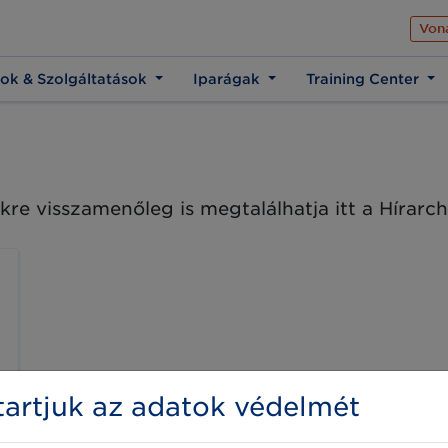
Az üzleti élet közös 
Von
ok & Szolgáltatások
Iparágak
Training Center
kre visszamenőleg is megtalálhatja itt a Hírar
artjuk az adatok védelmét