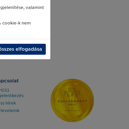
jelenítése, valamint
A cookie-k nem
összes elfogadása
pcsolat
yGS1
jelentkezés
iss hírek
rleveleink