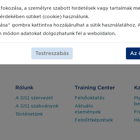
fokozása, a személyre szabott hirdetések vagy tartalmak meg
érdekében sütiket (cookie) használunk.
ása" gombra kattintva hozzájárulhat a sütik használatához. 
m módon adatokat dolgozhatunk fel a weboldalon.
Testreszabás
Az 
Rólunk
Training Center
Ka
A GS1 szervezet
Felsőoktatás
M
be
A GS1 szabványok
Aktuális
események
Fr
Történetünk
Felnőttképzések
Hí