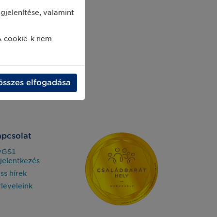
jelenítése, valamint
A cookie-k nem
összes elfogadása
pcsolat
yGS1
jelentkezés
iss hírek
rleveleink