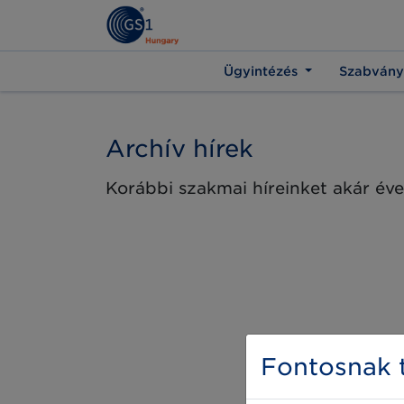
Ügyintézés
Szabvány
Archív hírek
Korábbi szakmai híreinket akár éve
Fontosnak t