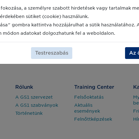
fokozása, a személyre szabott hirdetések vagy tartalmak meg
érdekében sütiket (cookie) használunk.
ása" gombra kattintva hozzájárulhat a sütik használatához. 
m módon adatokat dolgozhatunk fel a weboldalon.
Testreszabás
Az 
Rólunk
Training Center
Ka
A GS1 szervezet
Felsőoktatás
M
be
A GS1 szabványok
Aktuális
események
Fr
Történetünk
Felnőttképzések
Hí