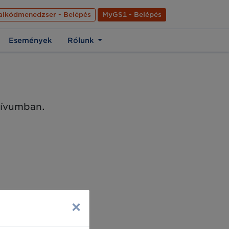
nyelve
Hírek
Kapcsolat
Rólunk
EN
alkódmenedzser - Belépés
MyGS1 - Belépés
Események
Rólunk
chívumban.
×