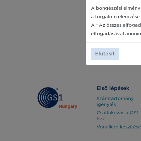
A böngészési élmény 
a forgalom elemzése 
A "Az összes elfogad
elfogadásával anoni
Elutasít
Első lépések
Számtartomány
igénylés
Csatlakozás a GS1-
hez
Vonalkód készítése