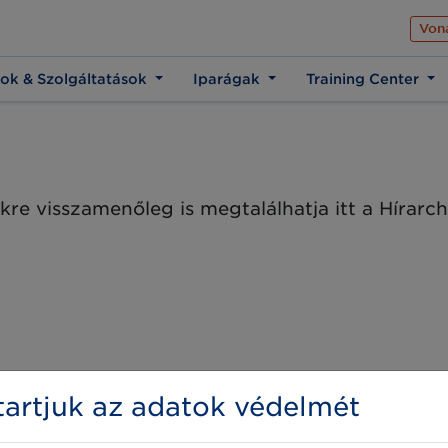
Az üzleti élet közös 
Von
ok & Szolgáltatások
Iparágak
Training Center
kre visszamenőleg is megtalálhatja itt a Hírar
artjuk az adatok védelmét