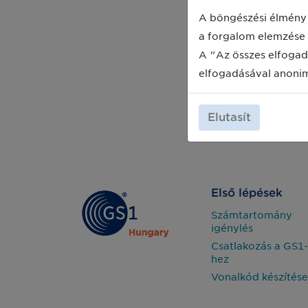
A böngészési élmény 
a forgalom elemzése 
A "Az összes elfogad
elfogadásával anoni
Elutasít
Első lépések
Számtartomány
igénylés
Csatlakozás a GS1-
hez
Vonalkód készítése