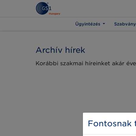
Ügyintézés
Szabvány
Archív hírek
Korábbi szakmai híreinket akár éve
Fontosnak t