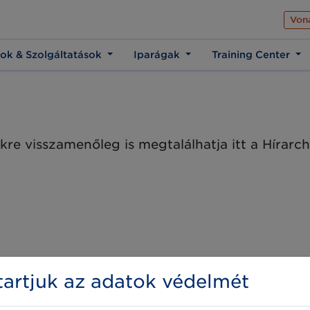
Az üzleti élet közös 
Von
ok & Szolgáltatások
Iparágak
Training Center
kre visszamenőleg is megtalálhatja itt a Hírar
artjuk az adatok védelmét