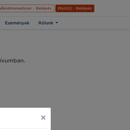
nyelve
Hírek
Kapcsolat
Rólunk
EN
alkódmenedzser - Belépés
MyGS1 - Belépés
Események
Rólunk
chívumban.
×