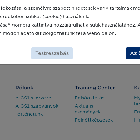
fokozása, a személyre szabott hirdetések vagy tartalmak meg
érdekében sütiket (cookie) használunk.
ása" gombra kattintva hozzájárulhat a sütik használatához. 
m módon adatokat dolgozhatunk fel a weboldalon.
Testreszabás
Az 
Rólunk
Training Center
Ka
A GS1 szervezet
Felsőoktatás
M
be
A GS1 szabványok
Aktuális
események
Fr
Történetünk
Felnőttképzések
Hí