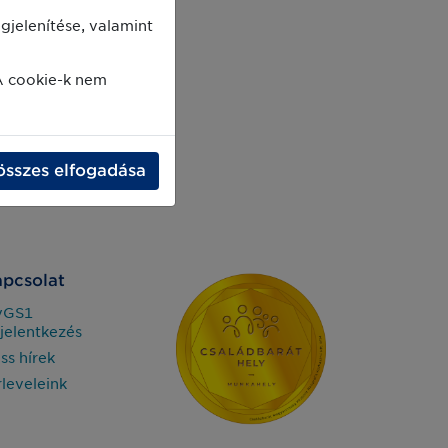
jelenítése, valamint
A cookie-k nem
összes elfogadása
pcsolat
yGS1
jelentkezés
iss hírek
rleveleink