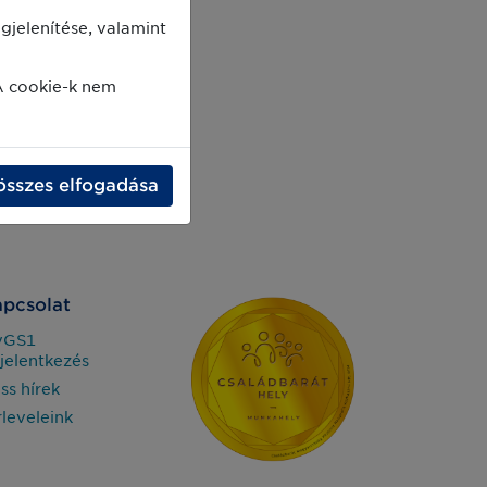
jelenítése, valamint
A cookie-k nem
összes elfogadása
pcsolat
yGS1
jelentkezés
iss hírek
rleveleink