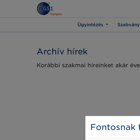
Ügyintézés
Szabvány
Archív hírek
Korábbi szakmai híreinket akár éve
Fontosnak t