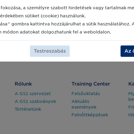
fokozása, a személyre szabott hirdetések vagy tartalmak meg
érdekében sütiket (cookie) használunk.
ása" gombra kattintva hozzájárulhat a sütik használatához. 
m módon adatokat dolgozhatunk fel a weboldalon.
Testreszabás
Az 
Rólunk
Training Center
Ka
A GS1 szervezet
Felsőoktatás
M
be
A GS1 szabványok
Aktuális
események
Fr
Történetünk
Felnőttképzések
Hí