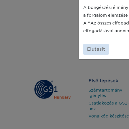
A böngészési élmény 
a forgalom elemzése 
A "Az összes elfogad
elfogadásával anoni
Elutasít
Első lépések
Számtartomány
igénylés
Csatlakozás a GS1-
hez
Vonalkód készítése