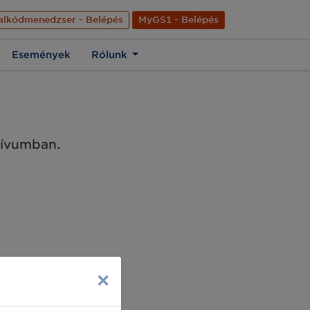
nyelve
Hírek
Kapcsolat
Rólunk
EN
alkódmenedzser - Belépés
MyGS1 - Belépés
Események
Rólunk
chívumban.
×