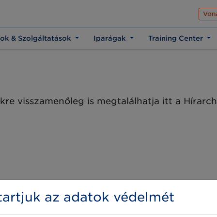
Az üzleti élet közös 
Von
ok & Szolgáltatások
Iparágak
Training Center
kre visszamenőleg is megtalálhatja itt a Hírar
artjuk az adatok védelmét