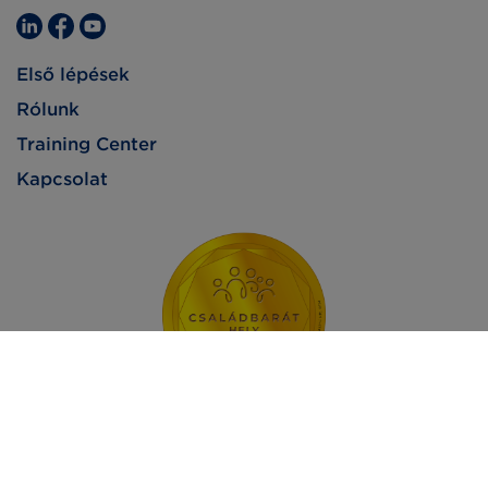
Első lépések
Rólunk
Training Center
Kapcsolat