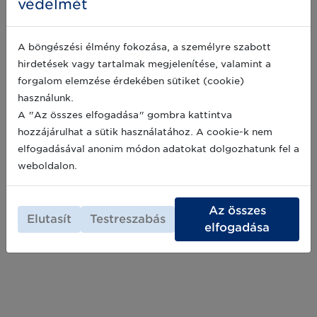
védelmét
jöjjön el következő ülésünkre. Időpont: 2019.
2019-09-25
október 7. (Az eseményhez regisztráció
szükséges.)
A böngészési élmény fokozása, a személyre szabott
hirdetések vagy tartalmak megjelenítése, valamint a
Meghívó a Magyar GS1 Egészségügyi
forgalom elemzése érdekében sütiket (cookie)
Felhasználói Csoport ülésére
használunk.
A Magyar GS1 Egészségügyi Felhasználói
A "Az összes elfogadása" gombra kattintva
Csoport azzal a céllal jött létre, hogy a GS1
szabványszervezet egészségügyi iparágban
hozzájárulhat a sütik használatához. A cookie-k nem
szerzett nemzetközi tapasztalatainak illetve a
elfogadásával anonim módon adatokat dolgozhatunk fel a
változó jogszabályi előírásoknak ismeretében
2019-02-26
weboldalon.
támogassa a GS1 szabvány alapú megoldások
helyes hazai bevezetését a helyi igények
kiszolgálására. Ha szeretné bővíteni tudását az
Az összes
egészségügyi szektor számára már elérhető
Elutasít
Testreszabás
gyártói, szolgáltatói és kórházi innovációk
elfogadása
terén, és szeretne felkészülni a jogszabályi
változásokra, jöjjön el következő
ülésünkre 2019. március 13-án!