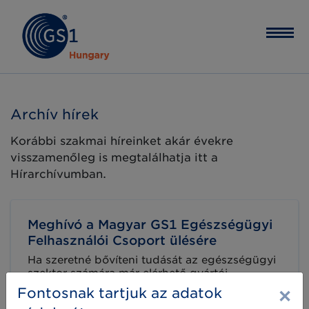
Archív hírek
Korábbi szakmai híreinket akár évekre
visszamenőleg is megtalálhatja itt a
Hírarchívumban.
Meghívó a Magyar GS1 Egészségügyi
Felhasználói Csoport ülésére
Ha szeretné bővíteni tudását az egészségügyi
szektor számára már elérhető gyártói,
szolgáltatói és kórházi innovációk terén, és
×
Fontosnak tartjuk az adatok
szeretne felkészülni a jogszabályi változásokra,