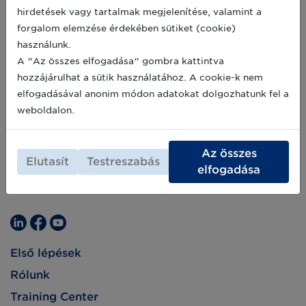
koronavírus-járvány idején is tudott növekedni,
2021-03-27
hirdetések vagy tartalmak megjelenítése, valamint a
amit a digitalizáció csak még tovább
forgalom elemzése érdekében sütiket (cookie)
ösztönözhet – jelentette ki dr. Bognár Lajos, az
Agrárminisztérium élelmiszerlánc-felügyeletért
használunk.
felelős helyettes államtitkára a 34. Digitális
A "Az összes elfogadása" gombra kattintva
Jólét Fórumon.
hozzájárulhat a sütik használatához. A cookie-k nem
elfogadásával anonim módon adatokat dolgozhatunk fel a
weboldalon.
Az összes
Elutasít
Testreszabás
elfogadása
Első lépések
Rólunk
Training Center