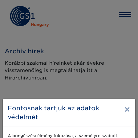
Archív hírek
Korábbi szakmai híreinket akár évekre
visszamenőleg is megtalálhatja itt a
Hírarchívumban.
×
Fontosnak tartjuk az adatok
védelmét
A böngészési élmény fokozása, a személyre szabott