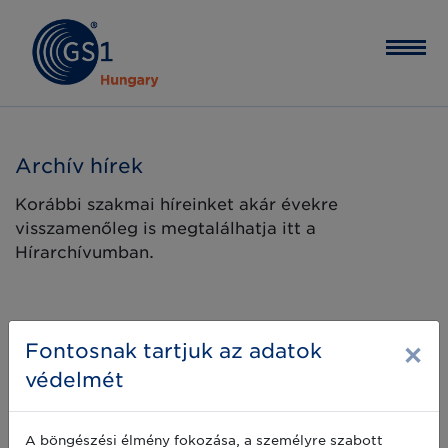
Archív hírek
Korábbi szakmai híreinket akár évekre
visszamenőleg is megtalálhatja itt a
Hírarchívumban.
×
Fontosnak tartjuk az adatok
védelmét
A böngészési élmény fokozása, a személyre szabott