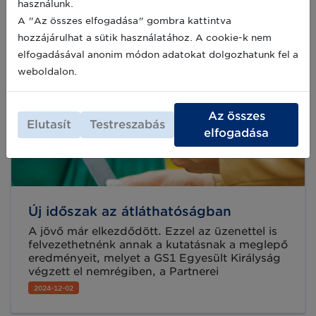
használunk.
vállalkozásod - bemutatjuk a THE
CODEFATHER szekciót:
A "Az összes elfogadása" gombra kattintva
hozzájárulhat a sütik használatához. A cookie-k nem
elfogadásával anonim módon adatokat dolgozhatunk fel a
weboldalon.
Az összes
Elutasít
Testreszabás
elfogadása
Új időszak az átláthatóságban
A jövő már elkezdődött. Ezzel az üzenettel is
felvezethetnénk annak a kutatásnak a meglepő
eredményeit, melyet a GS1 Egyesült Királyság
végzett el nemrégiben, a Partnerei
körében. Hogyan változik át a vásárlói döntési
2024-12-02
folyamat, és hogyan szerezhetünk piaci
előnyt?