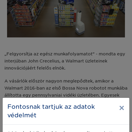
„Felgyorsítja az egész munkafolyamatot” - mondta egy
interjúban John Crecelius, a Walmart üzleteinek
innovációjáért felelős elnök.
A vásárlók először nagyon meglepődtek, amikor a
Walmart 2016-ban az első Bossa Nova robotot munkába
állította egy pennsylvaniai vidéki üzletében. Egyesek
lopásgátló eszköznek nézték, mások megpróbáltak
×
Fontosnak tartjuk az adatok
beszélni hozzá. A gyerekek ölelgették őket,
védelmét
ujjlenyomatokat hagyva a kamerákon. Mostanra már
sokkal hétköznapibb látványnak számítanak az
üzletekben, ugyanúgy, mint a versenytárs