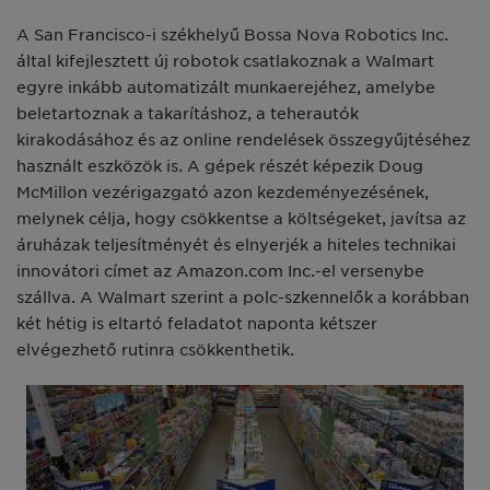
A San Francisco-i székhelyű Bossa Nova Robotics Inc.
által kifejlesztett új robotok csatlakoznak a Walmart
egyre inkább automatizált munkaerejéhez, amelybe
beletartoznak a takarításhoz, a teherautók
kirakodásához és az online rendelések összegyűjtéséhez
használt eszközök is. A gépek részét képezik Doug
McMillon vezérigazgató azon kezdeményezésének,
melynek célja, hogy csökkentse a költségeket, javítsa az
áruházak teljesítményét és elnyerjék a hiteles technikai
innovátori címet az Amazon.com Inc.-el versenybe
szállva. A Walmart szerint a polc-szkennelők a korábban
két hétig is eltartó feladatot naponta kétszer
elvégezhető rutinra csökkenthetik.