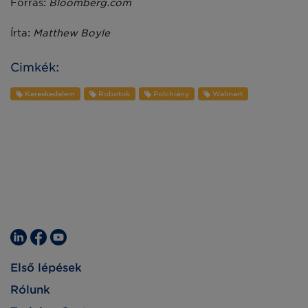
Forrás:
Bloomberg.com
Írta:
Matthew Boyle
Cimkék:
Kereskedelem
Robotok
Polchiány
Walmart
Első lépések
Rólunk