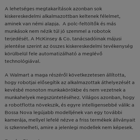
A lehetséges megtakarítások azonban sok
kiskereskedelmi alkalmazottban keltenek félelmet,
aminek van némi alapja. A polc-feltöltők és más
munkások nem nézik túl jó szemmel a robotok
terjedését. A McKinsey & Co. tanácsadóinak májusi
jelentése szerint az összes kiskereskedelmi tevékenység
körülbelül fele automatizálható a meglévő
technológiával.
A Walmart a maga részéről következetesen állította,
hogy robotjai elősegítik az alkalmazottak áthelyezését a
kevésbé monoton munkakörökbe és nem vezetnek a
munkahelyek megszüntetéséhez. Világos azonban, hogy
a robotflotta növekszik, és egyre intelligensebbé válik: a
Bossa Nova legújabb modelljének van egy további
kamerája, mellyel lefelé nézve a friss termékek állványait
is szkennelheti, amire a jelenlegi modellek nem képesek.