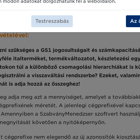
m módon adatokat dolgozhatunk fel a weboldalon.
n érintett termék esetében új azonosítószámr
Testreszabás
Az 
kérdések mellett érdemes átgondolni az azonos
ételével:
zni szükséges a GS1 jogosultságait és számkapacitásá
éle italterméket, termékváltozatot, készletezési egy
tokon túl a különböző csomagolási hierarchiákat is k
egisztrálni a visszaváltási rendszerbe? Ezeket, valam
át is adja hozzá az összeghez!
zeg adja meg azt a mennyiséget, amelyet a továbbiak
gprefixének méretét. A jelenlegi cégprefixével kapcs
. Amennyiben a SzabványMenedzser szoftvert használ
 megnyitását követően a nyitóképernyőn.
lt cégprefixe nem elegendő az új azonosítók kiosztás