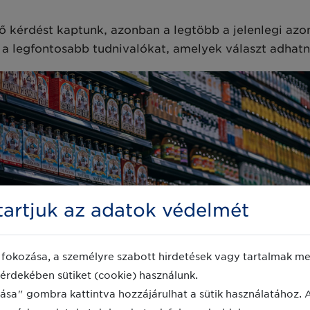
 kérdést kaptunk, azonban a legtöbb a jelenlegi azon
 a legfontosabb tudnivalókat, amelyek választ adhatn
artjuk az adatok védelmét
fokozása, a személyre szabott hirdetések vagy tartalmak meg
érdekében sütiket (cookie) használunk.
ása" gombra kattintva hozzájárulhat a sütik használatához. 