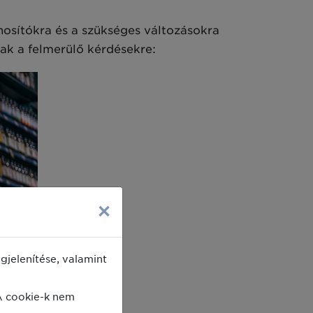
osítókra és a szükséges változásokra
ak a felmerülő kérdésekre:
×
jelenítése, valamint
A cookie-k nem