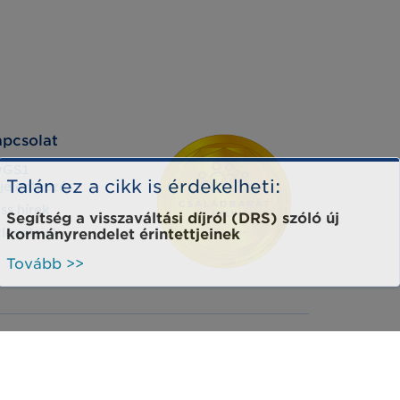
pcsolat
yGS1
Talán ez a cikk is érdekelheti:
jelentkezés
iss hírek
Segítség a visszaváltási díjról (DRS) szóló új
rleveleink
kormányrendelet érintettjeinek
Tovább >>