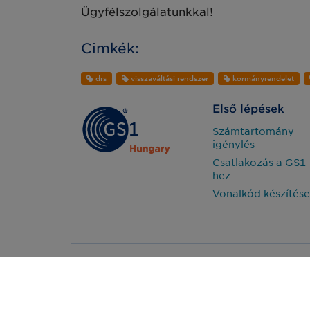
Ügyfélszolgálatunkkal!
Cimkék:
drs
visszaváltási rendszer
kormányrendelet
Első lépések
Számtartomány
igénylés
Csatlakozás a GS1-
hez
Vonalkód készítése
Impresszum
2026 - GS1 Magy