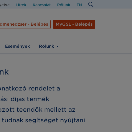
nyelve
Hírek
Kapcsolat
Rólunk
EN
dmenedzser - Belépés
MyGS1 - Belépés
Események
Rólunk
ink
onatkozó rendelet a
tási díjas termék
ozott teendők mellett az
 tudnak segítséget nyújtani