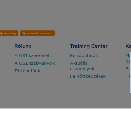
segítség
szakértő válaszol
Rólunk
Training Center
Ka
A GS1 szervezet
Felsőoktatás
M
be
A GS1 szabványok
Aktuális
események
Fr
Történetünk
Felnőttképzések
Hí
Adatvédelem
Jogi nyilatkozat
arország Nonprofit Zrt. © Minden jog fenntartva.