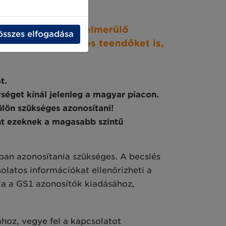
a van szükség. A felmerülő
összes elfogadása
ítással kapcsolatos teendőket is,
t.
séget kínál jelenleg a magyar piacon.
ülön szükséges azonosítani!
int ezeknek a magasabb szintű
ban azonosítania szükséges. A becslés
olatos információkat ellenőrizheti a
ja a GS1 azonosítók kiadásához,
ához, vegye fel a kapcsolatot