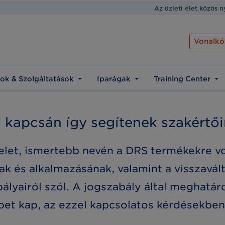
Az üzleti élet közös 
Vonalkó
ok & Szolgáltatások
Iparágak
Training Center
) kapcsán így segítenek szakértő
delet, ismertebb nevén a DRS termékekre v
nak és alkalmazásának, valamint a visszavál
ályairól szól. A jogszabály által meghatár
pet kap, az ezzel kapcsolatos kérdésekben