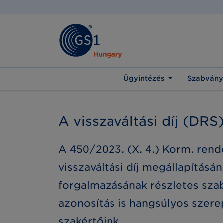
Ügyintézés
Szabvány
A visszaváltási díj (DRS
A 450/2023. (X. 4.) Korm. ren
visszaváltási díj megállapításá
forgalmazásának részletes szab
azonosítás is hangsúlyos szere
szakértőink.