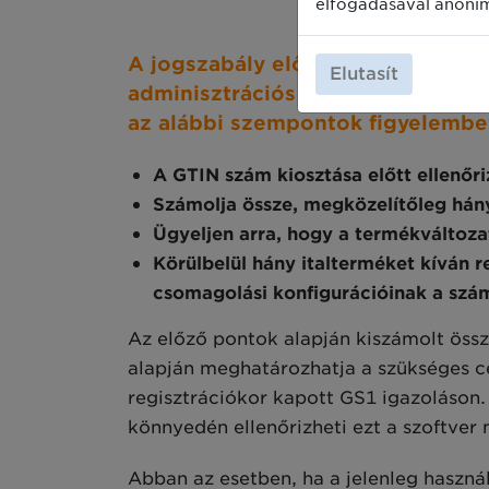
elfogadásával anoni
A jogszabály előírja, hogy minde
Elutasít
adminisztrációs és informatikai 
az alábbi szempontok figyelembev
A GTIN szám kiosztása előtt ellenőri
Számolja össze, megközelítőleg hányf
Ügyeljen arra, hogy a termékváltoza
Körülbelül hány italterméket kíván r
csomagolási konfigurációinak a szám
Az előző pontok alapján kiszámolt öss
alapján meghatározhatja a szükséges cé
regisztrációkor kapott GS1 igazoláson
könnyedén ellenőrizheti ezt a szoftver
Abban az esetben, ha a jelenleg haszná