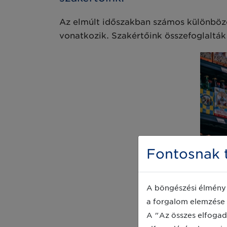
Az elmúlt időszakban számos különböző
vonatkozik. Szakértőink összefoglalták
Fontosnak t
A böngészési élmény 
a forgalom elemzése 
A "Az összes elfogad