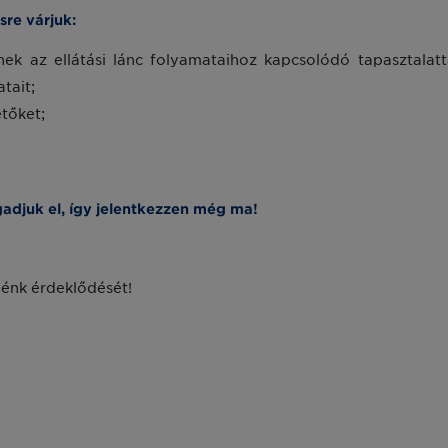
re várjuk:
ek az ellátási lánc folyamataihoz kapcsolódó tapasztalatta
tait;
tőket;
adjuk el, így jelentkezzen még ma!
lénk érdeklődését!