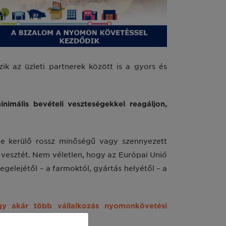
k az üzleti partnerek között is a gyors és
inimális bevételi veszteségekkel reagáljon,
kbe kerülő rossz minőségű vagy szennyezett
 vesztét. Nem véletlen, hogy az Európai Unió
gelejétől – a farmoktól, gyártás helyétől – a
gy akár több vállalkozás nyomonkövetési