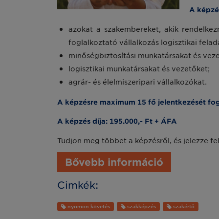
A képzés
azokat a szakembereket, akik rendelkezn
foglalkoztató vállalkozás logisztikai felada
minőségbiztosítási munkatársakat és veze
logisztikai munkatársakat és vezetőket;
agrár- és élelmiszeripari vállalkozókat.
A képzésre maximum 15 fő jelentkezését fog
A képzés díja: 195.000,- Ft + ÁFA
Tudjon meg többet a képzésről, és jelezze fe
Bővebb információ
Cimkék:
nyomon követés
szakképzés
szakértő