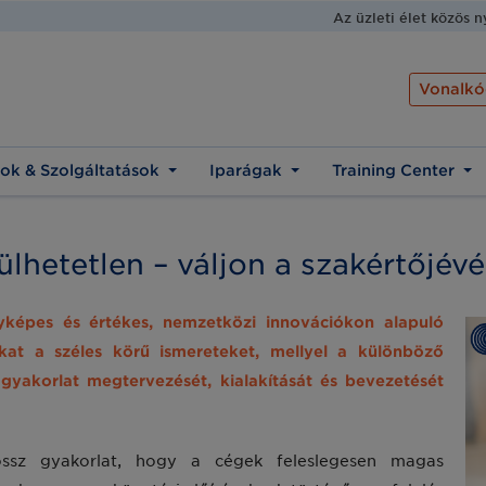
Az üzleti élet közös 
Vonalkó
ok & Szolgáltatások
Iparágak
Training Center
hetetlen – váljon a szakértőjévé
képes és értékes, nemzetközi innovációkon alapuló
okat a széles körű ismereteket, mellyel a különböző
gyakorlat megtervezését, kialakítását és bevezetését
ssz gyakorlat, hogy a cégek feleslegesen magas