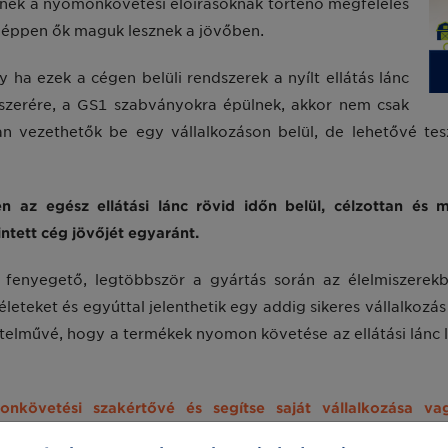
tenek a nyomonkövetési előírásoknak történő megfelelés
 éppen ők maguk lesznek a jövőben.
y ha ezek a cégen belüli rendszerek a nyílt ellátás lánc
szerére, a GS1 szabványokra épülnek, akkor nem csak
 vezethetők be egy vállalkozáson belül, de lehetővé teszi
n az egész ellátási lánc rövid időn belül, célzottan és m
tett cég jövőjét egyaránt.
is fenyegető, legtöbbször a gyártás során az élelmiszere
teket és egyúttal jelenthetik egy addig sikeres vállalkozás
elművé, hogy a termékek nyomon követése az ellátási lánc le
követési szakértővé és segítse saját vállalkozása va