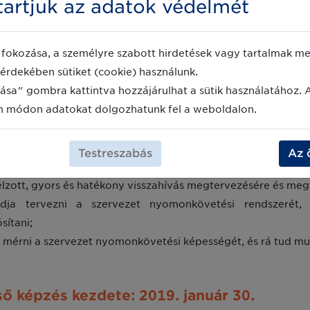
artjuk az adatok védelmét
épzés indul, amelynek sikeres elvégzé
fokozása, a személyre szabott hirdetések vagy tartalmak meg
érdekében sütiket (cookie) használunk.
ása" gombra kattintva hozzájárulhat a sütik használatához. 
erzett friss szakmai tudásával:
m módon adatokat dolgozhatunk fel a weboldalon.
ányok alkalmazásával támogatni tudja a hatékony és költség
i a láthatóságot és átláthatóságot biztosító megoldások bev
Testreszabás
Az 
ulhat a jogszabályi és üzleti elvárásoknak való megfeleléshe
lzott, gyors és hatékony visszahívás megtervezésére és meg
dja tervezni a szervezet nyomonkövetési rendszerét, 
sítani;
a mérni a szervezet nyomonkövetési képességét, és rá tud mut
ső képzés kezdete: 2019. január 30.