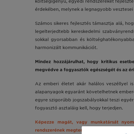
költségigényű, egyedi rendszereket fejlesz
érdekében, melynek a legnagyobb vesztesei
Számos sikeres fejlesztés támasztja alá, hog
legelterjedtebb kereskedelmi szabványrend
sokkal gyorsabban és költséghatékonyabban
harmonizált kommunikációt.
Mindez hozzájárulhat, hogy kritikus esetbe
megvédve a fogyasztók egészségét és az érin
Az emberi életet akár halálos veszéllyel 
alapanyagok egyaránt követelhetnek emberéle
egyre szigorúbb jogszabályokkal teszi egyért
fogyasztó asztaláig kell, hogy terjedjen.
Képezze magát, vagy munkatársát nyomon
rendszerének megtervezését és fejlesztését!