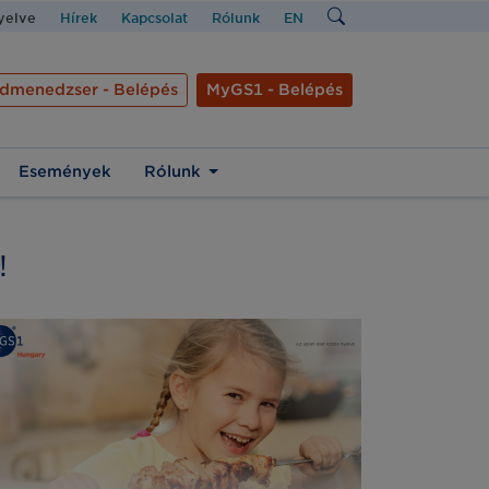
nyelve
Hírek
Kapcsolat
Rólunk
EN
dmenedzser - Belépés
MyGS1 - Belépés
Események
Rólunk
!