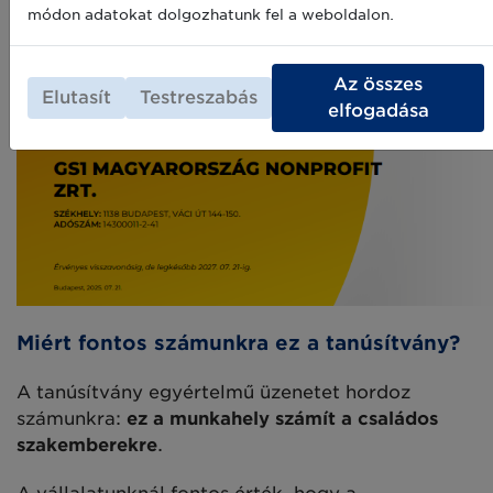
módon adatokat dolgozhatunk fel a weboldalon.
Az összes
Elutasít
Testreszabás
elfogadása
Miért fontos számunkra ez a tanúsítvány?
A tanúsítvány egyértelmű üzenetet hordoz
számunkra:
ez a munkahely számít a családos
szakemberekre
.