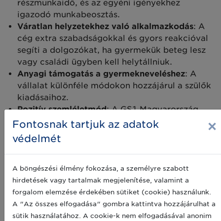
részmunkaidő, és az egyéni igényekhez
igazodó munkabeosztás.
Váratlan helyzetekhez való alkalmazkodás
: A
cég extra szabadságokkal és gyors reakcióval
segíti a dolgozókat, ha gyermekük beteg lesz
vagy családi ügyben kell helytállniuk.
Anyagi támogatás a gyermekneveléshez
: A
vállalat különféle módokon hozzájárul a szülők
kiadásaihoz.
Pozitív szemléletmód
: A GS1 Magyarország
filozófiája szerint a munkavállalók élethelyzete
×
Fontosnak tartjuk az adatok
nem akadály, hanem erőforrás – ezt a bizalmat
védelmét
és odafigyelést a szülők megbízhatósággal és
lojalitással hálálják meg.
A böngészési élmény fokozása, a személyre szabott
hirdetések vagy tartalmak megjelenítése, valamint a
forgalom elemzése érdekében sütiket (cookie) használunk.
A "Az összes elfogadása" gombra kattintva hozzájárulhat a
sütik használatához. A cookie-k nem elfogadásával anonim