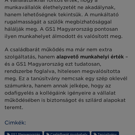
A vállalatunknál fontos érték, hogy a
munkavállalók élethelyzetét ne akadálynak,
hanem lehetőségnek tekintsük. A munkáltató
rugalmasságát a szülők megbízhatósággal
hálálják meg. A GS1 Magyarország pontosan
ilyen munkahelyet álmodott és valósított meg.
A családbarát működés ma már nem extra
szolgáltatás, hanem
alapvető munkahelyi érték
–
és a GS1 Magyarország ezt tudatosan,
rendszerbe foglalva, hitelesen megvalósította
meg. Ez a tanúsítvány nemcsak egy szép oklevél
számunkra, hanem annak jelképe, hogy az
odafigyelés a kollégáink igényeire a vállalat
működésében is biztonságot és szilárd alapokat
teremt.
Cimkék:
GS1 Magyarország
Családbarát munkahely
Tanúsítvány