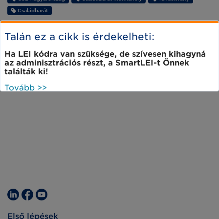
Családbarát
Talán ez a cikk is érdekelheti:
Ha LEI kódra van szüksége, de szívesen kihagyná
az adminisztrációs részt, a SmartLEI-t Önnek
találták ki!
Tovább >>
Első lépések