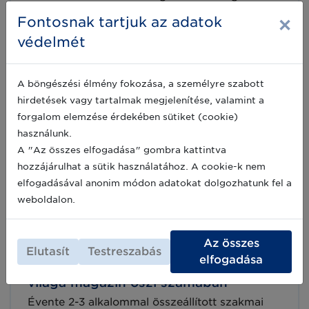
híreinket gyűjti csokorba, ad könnyed és
×
Fontosnak tartjuk az adatok
színes betekintést a GS1 szabványok világába
és tippeket a szabványok gyakorlati
védelmét
2025-06-16
alkalmazásához.
A böngészési élmény fokozása, a személyre szabott
Megjelent a GS1 világa magazin téli
hirdetések vagy tartalmak megjelenítése, valamint a
száma
forgalom elemzése érdekében sütiket (cookie)
használunk.
Évente 2-3 alkalommal összeállított szakmai
magazinunk legfrissebb téli számát nyújtjuk át
A "Az összes elfogadása" gombra kattintva
most virtuálisan a felhasználóinknak. A
hozzájárulhat a sütik használatához. A cookie-k nem
magazinban csokorba gyűjtött írásokban a
elfogadásával anonim módon adatokat dolgozhatunk fel a
GS1 Magyarország legaktuálisabb
2022-12-16
tevékenységei mellett fontos szakmai
weboldalon.
eseményekről, a szabványalkalmazók
érdeklődésére számot tartó projektekről adunk
hírt, valamint a gyakorlati szabványalkalmazást
Az összes
Olvassa el Ön is az egészségügyi
Elutasít
Testreszabás
is segítjük könnyen érthető tartalmakkal.
elfogadása
Lapozzon bele digitális lapszámunkba most!
szektornak szóló híreinket a GS1
világa magazin őszi számában
Évente 2-3 alkalommal összeállított szakmai