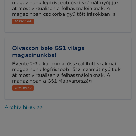
magazinunk legfrissebb őszi számát nyújtjuk
át most virtuálisan a felhasználóinknak. A
magazinban csokorba gyűjtött írásokban a
GS1 Magyarország legaktuálisabb
2022-11-08
tevékenységei mellett hamarosan
megrendezésre kerülő fontos szakmai
eseményekről, a szabványalkalmazók
érdeklődésére számot tartó projektekről adunk
Olvasson bele GS1 világa
hírt, valamint a gyakorlati szabványalkalmazást
is segítjük könnyen érthető tartalmakkal.
magazinunkba!
Lapozzon bele digitális lapszámunkba most!
Évente 2-3 alkalommal összeállított szakmai
magazinunk legfrissebb, őszi számát nyújtjuk
át most virtuálisan a felhasználóinknak. A
magazinban a GS1 Magyarország
legaktuálisabb tevékenységeiről, a
2021-09-17
szabványalkalmazók érdeklődésére számot
tartó projektekről adunk hírt, valamint a
gyakorlati szabványalkalmazást is segítjük
Archív hírek >>
sikeres és érdekes példákkal.