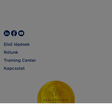
Első lépések
Rólunk
Training Center
Kapcsolat