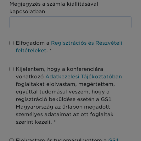
Megjegyzés a számla kiállításával
kapcsolatban
Elfogadom a
Regisztrációs és Részvételi
feltételeket
.
*
Kijelentem, hogy a konferenciára
vonatkozó
Adatkezelési Tájékoztatóban
foglaltakat elolvastam, megértettem,
egyúttal tudomásul veszem, hogy a
regisztráció beküldése esetén a GS1
Magyarország az űrlapon megadott
személyes adataimat az ott foglaltak
szerint kezeli.
*
Elolvastam és tudomásul vettem a
GS1