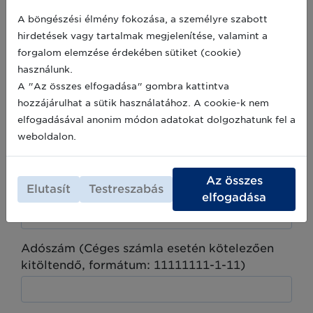
A böngészési élmény fokozása, a személyre szabott
Telefonszám (nem kötelező)
hirdetések vagy tartalmak megjelenítése, valamint a
forgalom elemzése érdekében sütiket (cookie)
használunk.
A "Az összes elfogadása" gombra kattintva
SZÁMLÁZÁSI ADATOK (kötelezően
hozzájárulhat a sütik használatához. A cookie-k nem
kitöltendő)
elfogadásával anonim módon adatokat dolgozhatunk fel a
*
weboldalon.
Cég
Magánszemély
Az összes
Elutasít
Testreszabás
Cégnév / Név
*
elfogadása
Adószám (Céges számla esetén kötelezően
kitöltendő, formátum: 11111111-1-11)