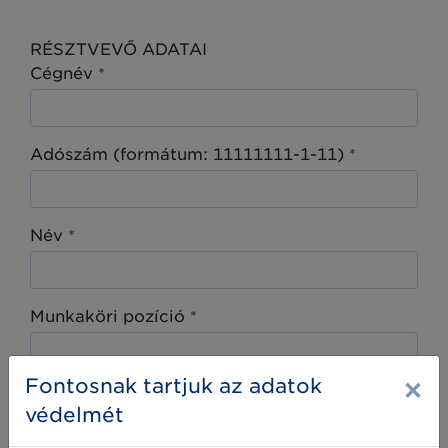
RÉSZTVEVŐ ADATAI
Cégnév
*
Adószám (formátum: 11111111-1-11)
*
Név
*
Munkaköri pozíció
*
×
Fontosnak tartjuk az adatok
Email cím
*
védelmét